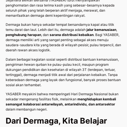
Sejahtera Berkah Bersama (YASABER) turut menyampaikan
penghormatan dan rasa terima kasih yang sebesar-besarnya kepada
seluruh pihak yang telah berperan aktif menjaga, merawat, dan
memanfaatkan dermaga demi kepentingan rakyat.
Dermaga bukan hanya sekadar tempat bersandarnya kapal atau titik
temu darat dan laut. Lebih dari itu, dermaga adalah
jalur kemanusiaan
,
penghubung harapan
, dan
sarana distribusi kebaikan
. Bagi YASABER,
dermaga memiliki arti yang sangat penting sebagai akses menuju
saudara-saudara kita yang berada di wilayah pesisir, pulau terpencil, dan
daerah rawan akses logistik.
Dalam berbagai kegiatan sosial seperti distribusi bantuan kemanusiaan,
pengiriman hewan qurban ke pulau-pulau kecil, maupun program
dukungan pendidikan dan kesehatan di wilayah 3T (terdepan, terluar,
tertinggal), dermaga menjadi titik awal dari perjalanan kebaikan. Tanpa
keberadaan dermaga yang layak dan fungsional, banyak proses bantuan
sosial akan terhambat.
YASABER meyakini bahwa memperingati Hari Dermaga Nasional bukan
sekadar mengenang fasilitas fisik, melainkan
menghidupkan kembali
semangat kolaborasi antarwilayah, antarindividu, dan antarsektor
dalam membangun negeri.
Dari Dermaga, Kita Belajar