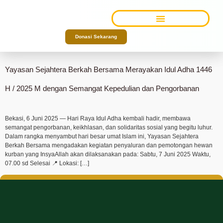
Tag:
#Selamat#Hari#Raya#Idul#Adha#1446
TENTANG KAMI
Donasi Sekarang
H#Yayasan#Yasaber
Yayasan Sejahtera Berkah Bersama Merayakan Idul Adha 1446
H / 2025 M dengan Semangat Kepedulian dan Pengorbanan
Bekasi, 6 Juni 2025 — Hari Raya Idul Adha kembali hadir, membawa
semangat pengorbanan, keikhlasan, dan solidaritas sosial yang begitu luhur.
Dalam rangka menyambut hari besar umat Islam ini, Yayasan Sejahtera
Berkah Bersama mengadakan kegiatan penyaluran dan pemotongan hewan
kurban yang InsyaAllah akan dilaksanakan pada: Sabtu, 7 Juni 2025 Waktu,
07.00 sd Selesai 📍 Lokasi: […]