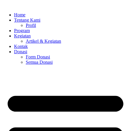
Skip
to
Home
content
Tentang Kami
Profil
Program
Kegiatan
Artikel & Kegiatan
Kontak
Donasi
Form Donasi
Semua Donasi