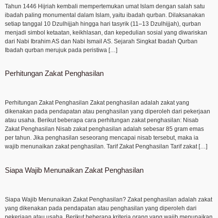
Tahun 1446 Hijriah kembali mempertemukan umat Islam dengan salah satu
ibadah paling monumental dalam Islam, yaitu ibadah qurban. Dilaksanakan
setiap tanggal 10 Dzulhijjah hingga hari tasyrik (11–13 Dzulhijjah), qurban
menjadi simbol ketaatan, keikhlasan, dan kepedulian sosial yang diwariskan
dari Nabi Ibrahim AS dan Nabi Ismail AS. Sejarah Singkat Ibadah Qurban
Ibadah qurban merujuk pada peristiwa […]
Perhitungan Zakat Penghasilan
Perhitungan Zakat Penghasilan Zakat penghasilan adalah zakat yang
dikenakan pada pendapatan atau penghasilan yang diperoleh dari pekerjaan
atau usaha. Berikut beberapa cara perhitungan zakat penghasilan: Nisab
Zakat Penghasilan Nisab zakat penghasilan adalah sebesar 85 gram emas
per tahun. Jika penghasilan seseorang mencapai nisab tersebut, maka ia
wajib menunaikan zakat penghasilan. Tarif Zakat Penghasilan Tarif zakat […]
Siapa Wajib Menunaikan Zakat Penghasilan
Siapa Wajib Menunaikan Zakat Penghasilan? Zakat penghasilan adalah zakat
yang dikenakan pada pendapatan atau penghasilan yang diperoleh dari
pekerjaan atau usaha. Berikut beberapa kriteria orang yang wajib menunaikan