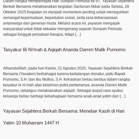
Dalam rangka memperingati Hari Sumpah Pemuda ke-97, Yayasan Sejahtera
Berkah Bersama melaksanakan kegiatan Santunan Akbar pada Selasa, 28
Oktober 2025.Kegiatan ini menjadi momentum penting untuk meneguhkan
semangat kepemudaan, kepedulian sosial, serta rasa kebersamaan
antarwarga dan generasi muda. Melalui acara ini, yayasan mengajak
masyarakat untuk tidak sekadar mengenang sejarah Sumpah Pemuda
sebagai tonggak persatuan bangsa, tetapi […]
Tasyakur Bi Ni‘mah & Aqiqah Ananda Darren Malik Purnomo
Alhamdulillah, pada hari Kamis, 21 Agustus 2025, Yayasan Sejahtera Berkah
Bersama (Yasaber) berbahagia karena kedatangan donatur, yaitu Bapak
Purnomo, S.H. dan Ibu Muthia, S.H. Kehadiran beliau berdua dalam rangka
tasyakur bi ni‘mah atas kelahiran putra pertamanya, ananda Darren Malik
Purnomo, sekaligus melaksanakan aqiqah. Sebagai wujud rasa syukur,
keluarga beliau berbagi kebahagiaan bersama anak-anak yatim dan […]
Yayasan Sejahtera Berkah Bersama: Menebar Kasih di Hari
Yatim 10 Muharram 1447 H