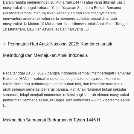
Dalam rangka memperingati 10 Muharram 1447 H atau yang dikenal luas di
masyarakat sebagai Lebaran Yatim, Yayasan Sejahtera Berkah Bersama
(Yasaber) kembali menunjukkan kepedulian dan komitmennya dalam
menyantuni anak-anak yatim serta mempererat ikatan sosial di tengah
masyarakat. 🕌 Makna 10 Muharram: Hari Istimewa untuk Anak Yatim Tanggal
10 Muharram, atau Hari Asyura, adalah hari yang […]
✨ Peringatan Hari Anak Nasional 2025: Komitmen untuk
Melindungi dan Memajukan Anak Indonesia
Pada tanggal 23 Juli 2025, bangsa Indonesia kembali memperingati Hari Anak
Nasional (HAN) — sebuah momen penting untuk menegaskan komitmen
kolektif terhadap perlindungan, pemenuhan hak, dan kesejahteraan anak-
anak sebagai generasi penerus bangsa. Hari Anak Nasional bukan sekadar
seremoni, tetapi menjadi momentum refleksi bagi seluruh elemen masyarakat:
pemerintah, lembaga sosial, keluarga, dan komunitas — untuk bersama-sama
[…]
Makna dan Semangat Berkurban di Tahun 1446 H